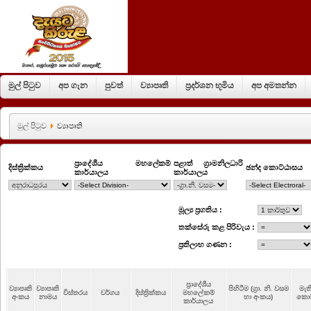
මුල් පිටුව
අප ගැන
පුවත්
ව්‍යාපෘති
ප්‍රදර්ශන භූමිය
අප අමතන්න
මුල් පිටුව
ව්‍යාපෘති
ප්‍රාදේශීය මහලේකම්
පළාත් ග්‍රාමනිලධාරි
දිස්ත්‍රික්කය
ඡන්ද කොට්ඨාසය
කාර්යාලය
කාර්යාලය
මූල්‍ය ප්‍රගතිය :
තක්සේරු කළ පිරිවැය :
ප්‍රතිලාභ ගණන :
ප්‍රාදේශීය
ව්‍යාපෘති
ව්‍යාපෘති
පිහිටීම (ග්‍රා. නි. වසම
මැ
විස්තරය
වර්ගය
දිස්ත්‍රික්කය
මහලේකම්
අංකය
නාමය
හා අංකය)
කොට
කාර්යාලය