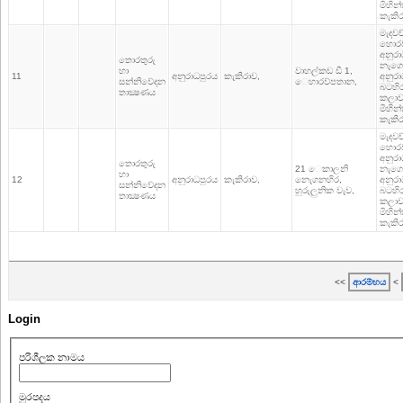
මිහින
කැකිර
මැදවච
හොර
අනුරා
තොරතුරු
නැගෙ
හා
වාහල්කඩ ඩී 1,
11
අනුරාධපුරය
කැකිරාව,
අනුරා
සන්නිවේදන
ෙහාරව්පතාන,
බටහිර
තාක්‍ෂණය
කලාව
මිහින
කැකිර
මැදවච
හොර
අනුරා
තොරතුරු
21 ෙකාලනි
නැගෙ
හා
12
අනුරාධපුරය
කැකිරාව,
නැෙගනහිර,
අනුරා
සන්නිවේදන
හුරුලුනික වැව,
බටහිර
තාක්‍ෂණය
කලාව
මිහින
කැකිර
<<
ආරම්භය
<
Login
පරිශීලක නාමය
මුරපදය