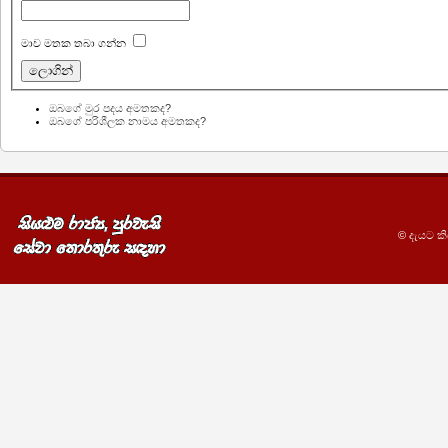
මාව මතක තබා ගන්න
ඔබගේ මුර පදය අමතකද?
ඔබගේ පරිශීලක නාමය අමතකද?
© දැයට කිර