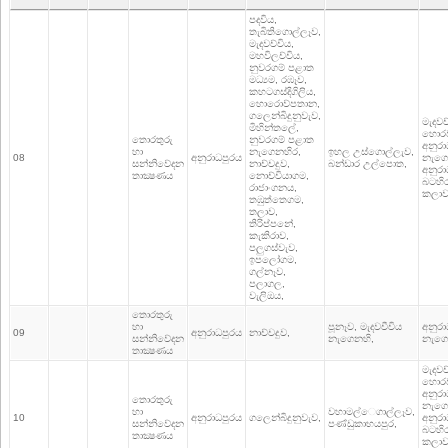
පදවිය,
තැබිතිගොල්ලෑව,
මැදවච්චිය,
මහවිලච්චිය,
නුවරගම් පළාත
මධ්‍යම, රඹෑව,
කහටගස්දිගිලිය,
හොරොව්පතාන,
ගලෙන්බිදුනුවැව,
මැදවච
මිහින්තලේ,
හොර
තොරතුරු
නුවරගම් පළාත
අනුරා
හා
නැගෙනහිර,
ඉහල උස්ගොල්ලැව,
08
අනුරාධපුරය
නැගෙ
සන්නිවේදන
නාච්චදුව,
බන්ඩාර උල්පොත,
අනුරා
තාක්‍ෂණය
නොච්චියාගම,
බටහිර
රාජාංගනය,
කලාව
තඹුත්තෙගම,
තලාව,
තිරිප්පනේ,
කැකිරාව,
පලුගස්වැව,
ඉපලෝගම,
ගල්නෑව,
පලාගල,
වැලිඔය,
තොරතුරු
හා
පූනෑව, මැදවචීචිය
අනුරා
09
අනුරාධපුරය
නාච්චදුව,
සන්නිවේදන
නැගෙනහි,
නැගෙ
තාක්‍ෂණය
මැදවච
හොර
අනුරා
තොරතුරු
නැගෙ
හා
වහාමල්ෙගාල්ලෑව,
10
අනුරාධපුරය
ගලෙන්බිදුනුවැව,
අනුරා
සන්නිවේදන
පණ්ඩුකාභයපුර,
බටහිර
තාක්‍ෂණය
කලාව